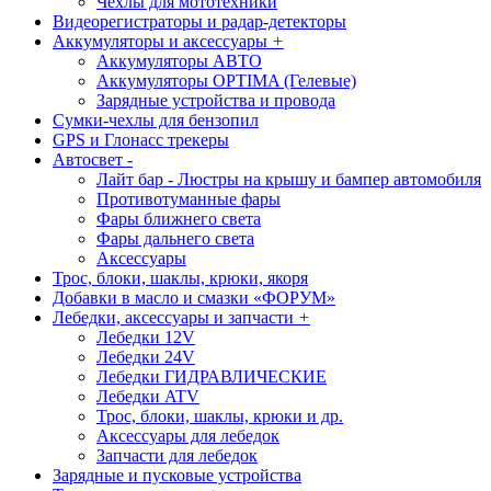
Чехлы для мототехники
Видеорегистраторы и радар-детекторы
Аккумуляторы и аксессуары
+
Аккумуляторы АВТО
Аккумуляторы OPTIMA (Гелевые)
Зарядные устройства и провода
Сумки-чехлы для бензопил
GPS и Глонасс трекеры
Автосвет
-
Лайт бар - Люстры на крышу и бампер автомобиля
Противотуманные фары
Фары ближнего света
Фары дальнего света
Аксессуары
Трос, блоки, шаклы, крюки, якоря
Добавки в масло и смазки «ФОРУМ»
Лебедки, аксессуары и запчасти
+
Лебедки 12V
Лебедки 24V
Лебедки ГИДРАВЛИЧЕСКИЕ
Лебедки ATV
Трос, блоки, шаклы, крюки и др.
Аксессуары для лебедок
Запчасти для лебедок
Зарядные и пусковые устройства