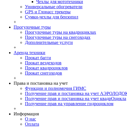
Чехлы для мототехники
Универсальные обогреватели
GPS и Глонасс трекеры
Сумки-чехлы для бензопил
+
Прогулочные туры
Прогулочные туры на квадроциклах
Прогулочные туры на снегоходах
Дополнительные услуги
+
Аренда техники
Прокат багги
Прокат вездеходов
Прокат квадроциклов
Прокат снегоходов
+
Права и постановка на учет
Функции и полномочия ГИМС
Получение прав и постановка на учет АЭРОЛОДО
Получение прав и постановка на учет квадрОцикла
Получение прав на управление гидроциклом
+
Информация
О нас
Оплата